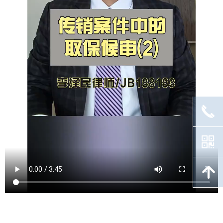
끅
낃
녕