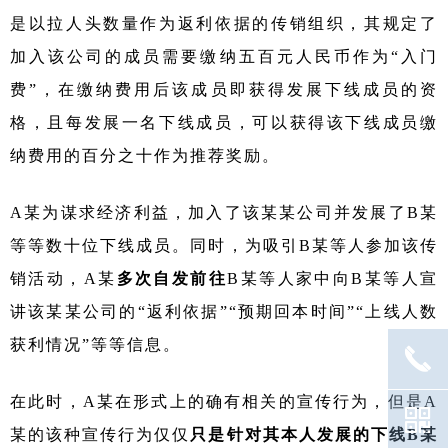
是以拉人头数量作为返利依据的传销组织，其规定了
加入该公司的成员需要缴纳五百元人民币作为
“入门
费”，在缴纳费用后该成员即获得发展下线成员的资
格，且每发展一名下线成员，可以获得该下线成员缴
纳费用的百分之十作为推荐奖励。
A某为谋求经济利益，加入了该某某公司并发展了B某
等等数十位下线成员。同时，为吸引B某等人参加该传
销活动，A某
多次自发前往
B某等人家中向B某等人宣
讲该某某公司的“返利依据”“预期回本时间”“上线人数
获利情况”等等信息。
끅
在此时，
A某在形式上的确有相关的宣传行为，但是A
낃
某的该种宣传行为仅仅
只是针对其本人发展的下线
B某