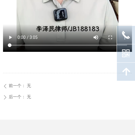
끅
낃
녕
前一个：
无
ꄴ
后一个：
无
ꄲ